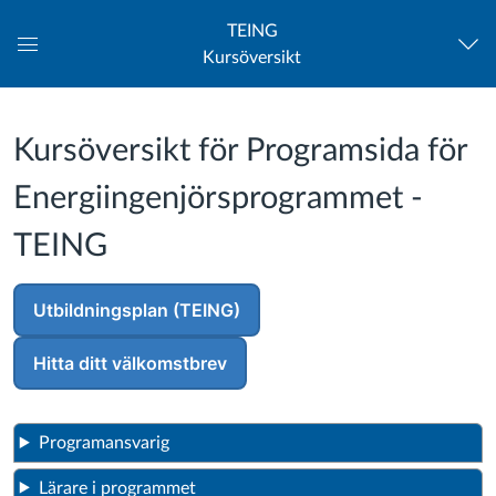
TEING
Kursöversikt
Global
navigationsmeny
Kursöversikt för Programsida för
Energiingenjörsprogrammet -
TEING
Utbildningsplan (TEING)
Hitta ditt välkomstbrev
Programansvarig
Lärare i programmet